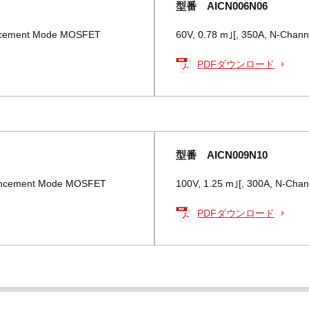
型番 AICN006N06
ancement Mode MOSFET
60V, 0.78 m｣[, 350A, N-Cha
PDFダウンロード
型番 AICN009N10
hancement Mode MOSFET
100V, 1.25 m｣[, 300A, N-Ch
PDFダウンロード