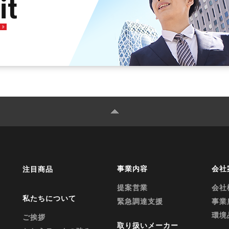
it
事業内容
会社
注目商品
提案営業
会社
私たちについて
緊急調達支援
事業
環境
ご挨拶
取り扱いメーカー